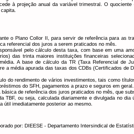
ede à projeção anual da variável trimestral. O quociente
capita.​
nte o Plano Collor II, para servir de referência para as t
a referencial dos juros a serem praticados no mês.
sponsável pelo cálculo desta taxa, com base em uma am
rios) das trinta maiores instituições financeiras selecio
édia. A base de cálculo da TR (Taxa Referencial de Jur
Sobre a média apurada das taxas dos CDBs (Certificados de 
culo do rendimento de vários investimentos, tais como títul
préstimos do SFH, pagamentos a prazo e seguros em geral. 
 básica de referência dos juros praticados no mês, que su
a TBF, ou seja, calculada diariamente e divulgada no dia út
a útil imediatamente posterior ao mesmo.
borado por: DIEESE - Departamento Intersindical de Estatí