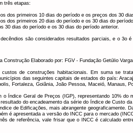
rês etapas:​​​​
os dos primeiros 10 dias do período e os preços dos 30 dias
os dos primeiros 20 dias do período e os 30 dias do período
 30 dias do período e os 30 dias do período anterior.
decêndios são considerados resultados parciais, e o 3o é o
da Construção Elaborado por: FGV - Fundação Getúlio Varga
 custos de construções habitacionais. Em suma se trata
nicípios das seguintes capitais de estados do país: Aracaj
olis, Fortaleza, Goiânia, João Pessoa, Maceió, Manaus, Por
 o Índice Geral de Preços (IGP), representando 10% do m
 resultado do encadeamento da série do Índice de Custo da
 Índice de Edificações, mais abrangente geograficamente.
ém é apresentada a versão do INCC para o mercado (INCC-M
ês de referência, vale frisar que o INCC é calculado entr