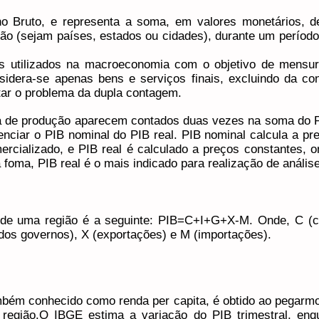
no Bruto, e representa a soma, em valores monetários, d
ão (sejam países, estados ou cidades), durante um período
s utilizados na macroeconomia com o objetivo de mensur
sidera-se apenas bens e serviços finais, excluindo da c
vitar o problema da dupla contagem.
a de produção aparecem contados duas vezes na soma do P
enciar o PIB nominal do PIB real. PIB nominal calcula a pr
mercializado, e PIB real é calculado a preços constantes,
a foma, PIB real é o mais indicado para realização de anális
 de uma região é a seguinte: PIB=C+I+G+X-M. Onde, C (co
s dos governos), X (exportações) e M (importações).
mbém conhecido como renda per capita, é obtido ao pegarmo
 região.O IBGE estima a variação do PIB trimestral, enqu