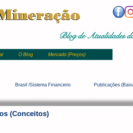
,
mining, , mineral, minería, 矿业
al
O Blog
Mercado (Preços)
mining, mineração, mineral, minería, 矿业 e geologia
Brasil /Sistema
Financeiro
Publicações
(Baix
os (Conceitos)