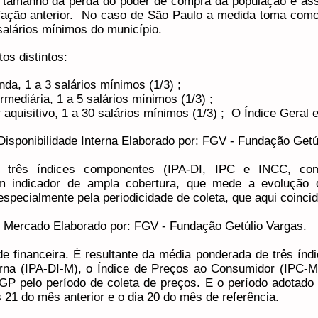
 ao tamanho da perda do poder de compra da população e as
fação anterior. No caso de São Paulo a medida toma como 
salários mínimos do município.
os distintos:
da, 1 a 3 salários mínimos (1/3) ;
rmediária, 1 a 5 salários mínimos (1/3) ;
 aquisitivo, 1 a 30 salários mínimos (1/3) ; O Índice Geral 
 Disponibilidade Interna Elaborado por: FGV - Fundação Getú
 três índices componentes (IPA-DI, IPC e INCC, 
um indicador de ampla cobertura, que mede a evolução 
especialmente pela periodicidade de coleta, que aqui coinc
e Mercado Elaborado por: FGV - Fundação Getúlio Vargas.
e financeira. É resultante da média ponderada de três índ
terna (IPA-DI-M), o Índice de Preços ao Consumidor (IPC-M
GP pelo período de coleta de preços. E o período adotado
 21 do mês anterior e o dia 20 do mês de referência.