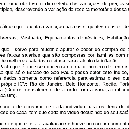
tem como objetivo medir o efeito das variações de preços
típica, descrevendo a variação da receita monetária dessa
álculo que aponta a variação para os seguintes itens de des
versas, Vestuário, Equipamentos domésticos, Habitação
 que, serve para mudar e apurar o poder de compra de b
es faixas salariais que são compostas por famílias com 
de melhores salários ou ainda para calculo da inflação.
aulo que é onde se concentram o maior numero de centros
ca que só o Estado de São Paulo possa obter este índice
os dados somente como referencia para estimar o seu cu
róprio ICV: Rio de Janeiro, Belo Horizonte, Recife, Forta
ia (Ocorre mensalmente de acordo com a variação inflacio
ada um).
iância de consumo de cada individuo para os itens de d
so de cada item que cada individuo deduzindo do seu salár
tro é que é feita a avaliação se houve ou não um aumento 