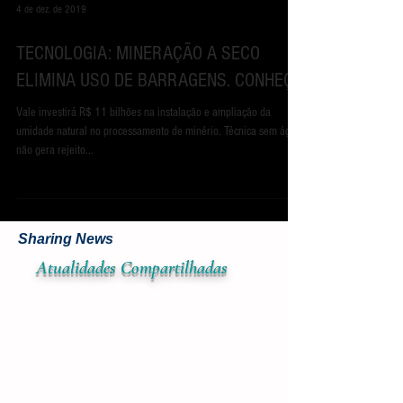
4 de dez. de 2019
TECNOLOGIA: MINERAÇÃO A SECO
ELIMINA USO DE BARRAGENS. CONHEÇA
Vale investirá R$ 11 bilhões na instalação e ampliação da
umidade natural no processamento de minério. Técnica sem água
não gera rejeito...
Sharing News
Atualidades
Compar
tilhadas