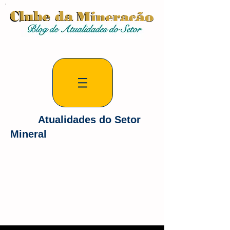
Atualidades do Setor
Mineral