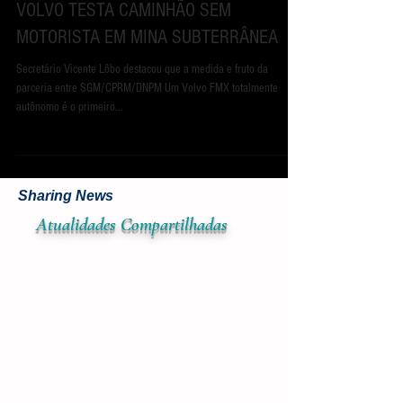
2 de jul. de 2017
VOLVO TESTA CAMINHÃO SEM
MOTORISTA EM MINA SUBTERRÂNEA
Secretário Vicente Lôbo destacou que a medida e fruto da
parceria entre SGM/CPRM/DNPM Um Volvo FMX totalmente
autônomo é o primeiro...
Sharing News
Atualidades
Compar
tilhadas