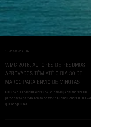
10 de abr. de 2016
WMC 2016: AUTORES DE RESUMOS
APROVADOS TÊM ATÉ O DIA 30 DE
MARÇO PARA ENVIO DE MINUTAS
Mais de 400 pesquisadores de 34 países já garantiram sua