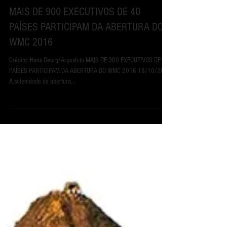
21 de out. de 2016
MAIS DE 900 EXECUTIVOS DE 40
PAÍSES PARTICIPAM DA ABERTURA DO
WMC 2016
Crédito: Hans Georg/Argosfoto MAIS DE 900 EXECUTIVOS DE 40
PAÍSES PARTICIPAM DA ABERTURA DO WMC 2016 18/10/2016
A solenidade de abertura...