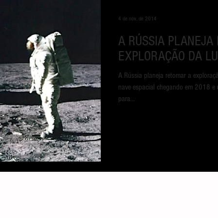
4 de nov. de 2014
A RÚSSIA PLANEJA
EXPLORAÇÃO DA LU
A Rússia planeja retomar a exploraç
nave espacial chegando em 2018 e uma missão tripulada prevista
para...