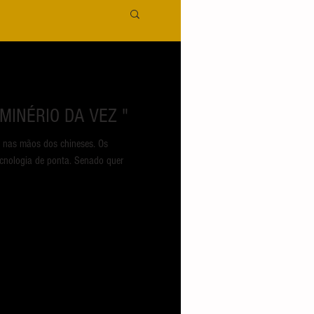
S RARAS " O MINÉRIO DA VEZ "
e nas mãos dos chineses. Os
ecnologia de ponta. Senado quer