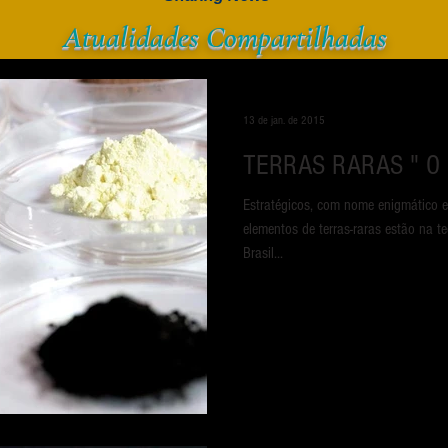
Atualidades
Compar
tilhadas
13 de jan. de 2015
TERRA
Estratégicos, com nome enigmático 
elementos de terras-raras estão na t
Brasil...