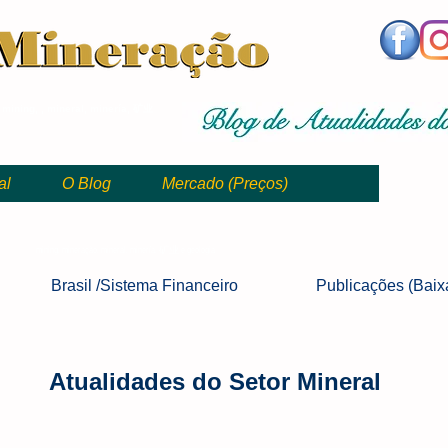
,
mining, , mineral, minería, 矿业
al
O Blog
Mercado (Preços)
mining, mineração, mineral, minería, 矿业 e geologia
Brasil /Sistema
Financeiro
Publicações
(Baix
Atualidades do Setor Mineral