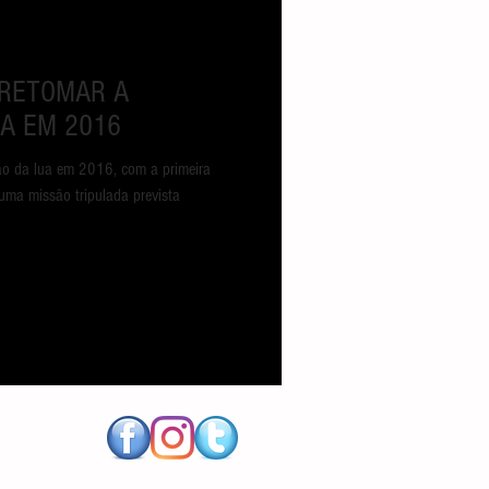
 RETOMAR A
A EM 2016
ão da lua em 2016, com a primeira