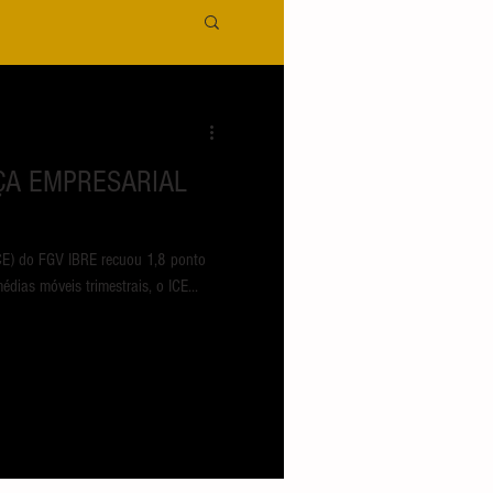
NÇA EMPRESARIAL
ICE) do FGV IBRE recuou 1,8 ponto
dias móveis trimestrais, o ICE...