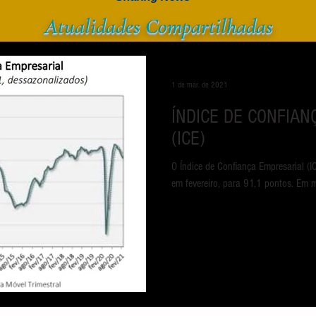
Atualidades
Compar
tilhadas
1 de mar. de 2021
ÍNDICE DE CONFIA
(ICE)
O Índice de Confiança Empresarial (
em fevereiro, para 91,1 pontos. Em mé