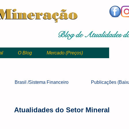
,
mining, , mineral, minería, 矿业
al
O Blog
Mercado (Preços)
mining, mineração, mineral, minería, 矿业 e geologia
Brasil /Sistema
Financeiro
Publicações
(Baix
Atualidades do Setor Mineral