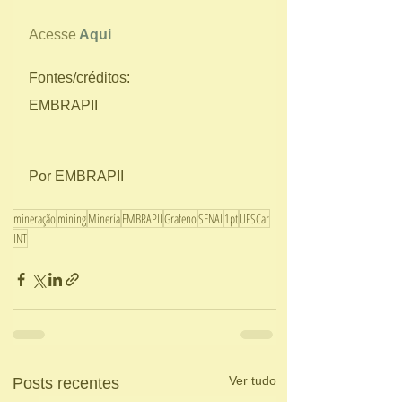
Acesse
Aqui
Fontes/créditos:
EMBRAPII
Por EMBRAPII
mineração
mining
Minería
EMBRAPII
Grafeno
SENAI
1pt
UFSCar
INT
Ver tudo
Posts recentes