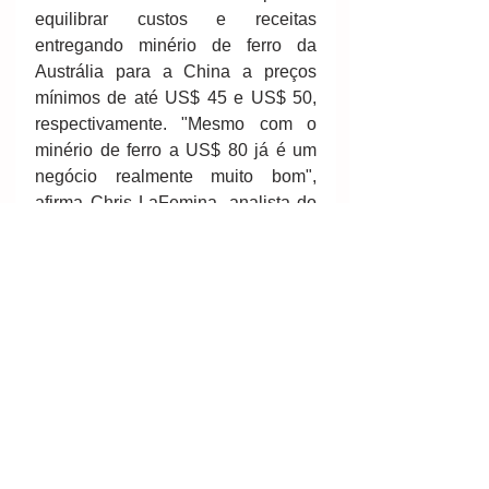
equilibrar custos e receitas 
entregando minério de ferro da 
Austrália para a China a preços 
mínimos de até US$ 45 e US$ 50, 
respectivamente. "Mesmo com o 
minério de ferro a US$ 80 já é um 
negócio realmente muito bom", 
afirma Chris LaFemina, analista do 
Jefferies. 
Autores: James Wilson e Neil 
Hume. (Tradução Sabino Ahumada) 
Fonte: Valor Econômico e Financial 
Times 
#minério
#ferro
#preços
#metalúrgica
#commodities
#mina