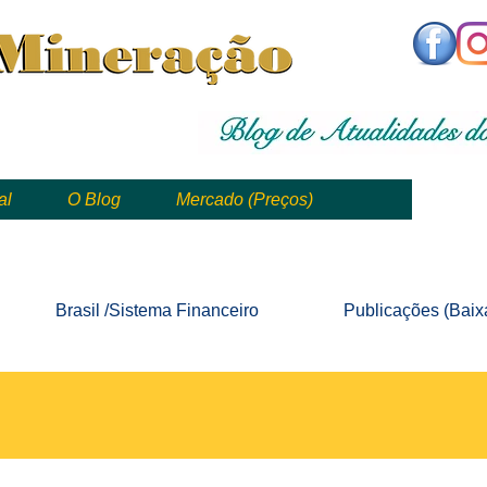
,
mining, , mineral, minería, 矿业
al
O Blog
Mercado (Preços)
mining, mineração, mineral, minería, 矿业 e geologia
Brasil /Sistema
Financeiro
Publicações
(Baix