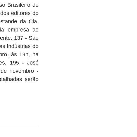
 Brasileiro de 
os editores do 
estande da Cia. 
a empresa ao 
nte, 137 - São 
s Indústrias do 
ro, às 19h, na 
s, 195 - José 
de novembro - 
alhadas serão 