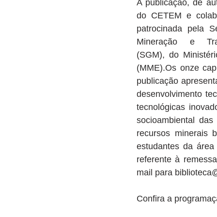
A publicação, de au
do CETEM e colabor
patrocinada pela Se
Mineração e Tran
(SGM), do Ministér
(MME).Os onze capí
publicação apresent
desenvolvimento tec
tecnológicas inovad
socioambiental das
recursos minerais br
estudantes da área 
referente à remessa
mail para biblioteca
Confira a programaç