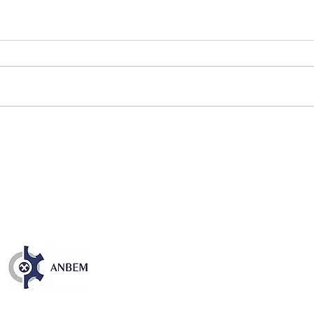
Publicação sobre os 35 anos
NOS
da CFEM destaca avanços e
EM 
desafios dos royalties da
TEC
mineração no Brasil
ENE
DÍS
Entre em Contato