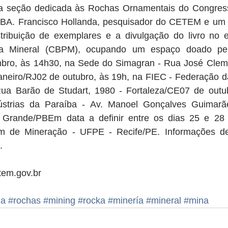
a seção dedicada às Rochas Ornamentais do Congresso
/BA. Francisco Hollanda, pesquisador do CETEM e um d
distribuição de exemplares e a divulgação do livro no 
a Mineral (CBPM), ocupando um espaço doado pel
ro, às 14h30, na Sede do Simagran - Rua José Cleme
aneiro/RJ02 de outubro, às 19h, na FIEC - Federação da
ua Barão de Studart, 1980 - Fortaleza/CE07 de outub
strias da Paraíba - Av. Manoel Gonçalves Guimarãe
 Grande/PBEm data a definir entre os dias 25 e 28 
m de Mineração - UFPE - Recife/PE. Informações det
. 
tem.gov.br 
ia
#rochas
#mining
#rocka
#minería
#mineral
#mina