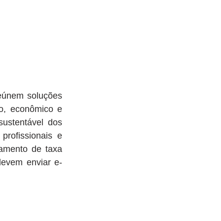
eúnem soluções 
o, econômico e 
ustentável dos 
profissionais e 
amento de taxa 
devem enviar e-