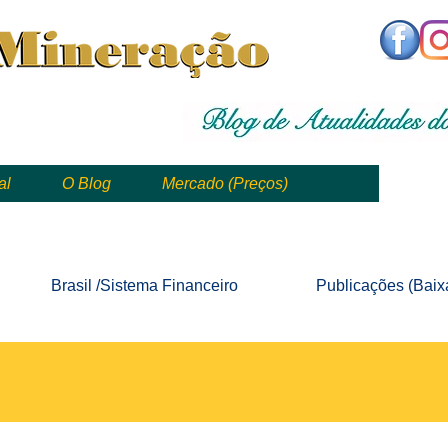
,
mining, , mineral, minería, 矿业
al
O Blog
Mercado (Preços)
mining, mineração, mineral, minería, 矿业 e geologia
Brasil /Sistema
Financeiro
Publicações
(Baix