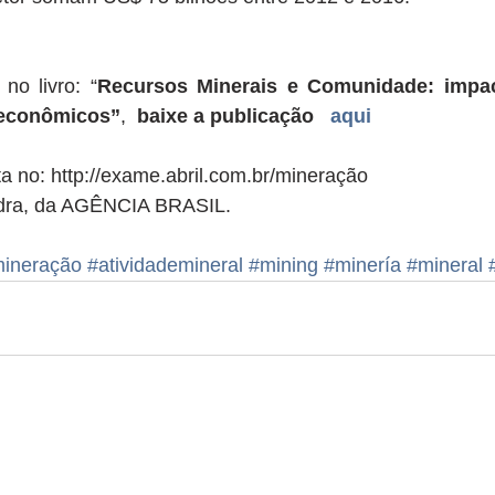
no livro: “
Recursos Minerais e Comunidade: impac
 econômicos”
,  
baixe a publicação  
 aqui 
 no: http://exame.abril.com.br/mineração  
ndra, da AGÊNCIA BRASIL. 
ineração
#atividademineral
#mining
#minería
#mineral