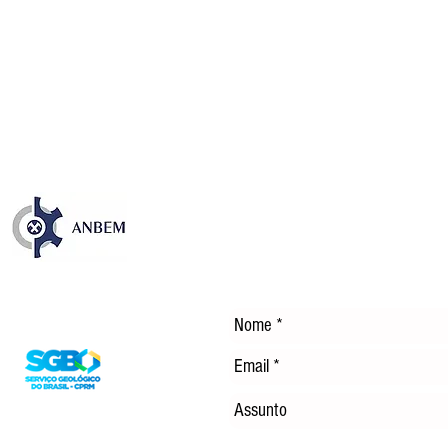
Publicação sobre os 35 anos
NOS
da CFEM destaca avanços e
EM 
desafios dos royalties da
TEC
mineração no Brasil
ENE
DÍS
Entre em Contato