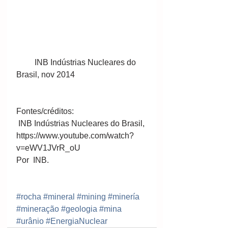
         INB Indústrias Nucleares do 
Brasil, nov 2014 
Fontes/créditos: 
 INB Indústrias Nucleares do Brasil, 
https://www.youtube.com/watch?
v=eWV1JVrR_oU 
Por  INB. 
#rocha
#mineral
#mining
#minería
#mineração
#geologia
#mina
#urânio
#EnergiaNuclear