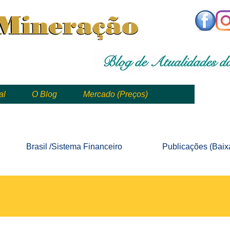
,
mining, , mineral, minería, 矿业
al
O Blog
Mercado (Preços)
mining, mineração, mineral, minería, 矿业 e geologia
Brasil /Sistema
Financeiro
Publicações
(Baix