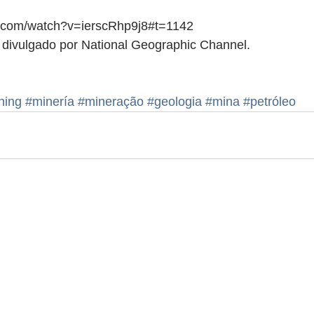
e.com/watch?v=ierscRhp9j8#t=1142 
 divulgado por National Geographic Channel. 
ning
#minería
#mineração
#geologia
#mina
#petróleo