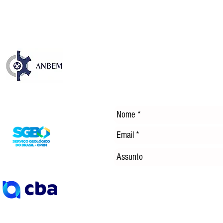
DÍS
Entre em Contato
©
2014 Clube da Mineração - Brasil