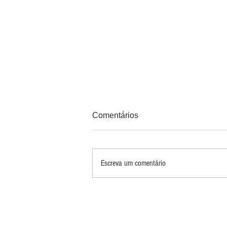
Comentários
Escreva um comentário
PRINCIPAIS 10 RISCOS E
OPORTUNIDADES PARA
MINERAÇÃO E METAIS EM
2026