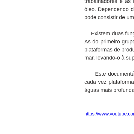
trabalhadores e as
óleo. Dependendo da
pode consistir de uma 
    Existem duas funções principais para as plataformas de petróleo: perfuração e produção. 
As do primeiro grup
plataformas de produ
mar, levando-o à supe
     Este documentário revela os avanços tecnológicos que permitiram que se constrói-se 
cada vez plataforma
águas mais profundas
https://www.youtube.c