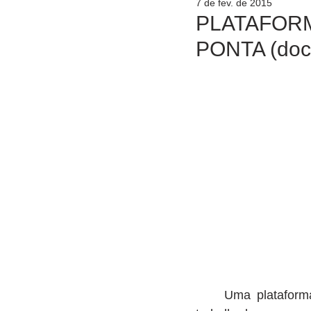
7 de fev. de 2015
PLATAFORM
PONTA (doc
     Uma plataforma de petróleo é uma grande estrutura usada no mar para abrigar os 