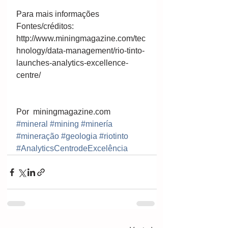
Para mais informações  
Fontes/créditos: 
http://www.miningmagazine.com/tec
hnology/data-management/rio-tinto-
launches-analytics-excellence-
centre/ 
Por  miningmagazine.com
#mineral
#mining
#minería
#mineração
#geologia
#riotinto
#AnalyticsCentrodeExcelência