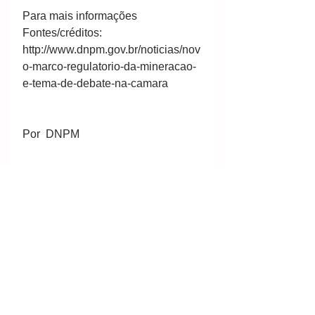
Para mais informações  
Fontes/créditos: 
http://www.dnpm.gov.br/noticias/nov
o-marco-regulatorio-da-mineracao-
e-tema-de-debate-na-camara 
Por  DNPM 
#mineral
#mining
#minería
#mineração
#DNPM
#MarcoregulatóriodaMineração
#códigomineral