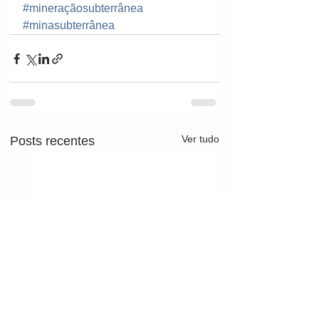
#mineraçãosubterrânea
#minasubterrânea
Ver tudo
Posts recentes