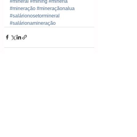
#mineral
#mining
#minería
#mineração
#mineraçãonalua
#salárionosetormineral
#salárionamineração
Ver tudo
Posts recentes