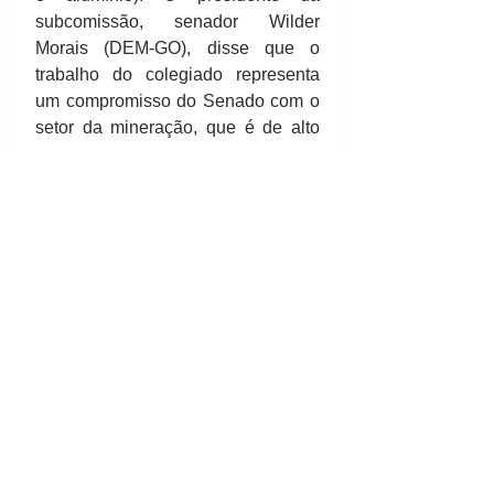
subcomissão, senador Wilder 
Morais (DEM-GO), disse que o 
trabalho do colegiado representa 
um compromisso do Senado com o 
setor da mineração, que é de alto 
interesse social. 
O senador Garibaldi Alves (PMDB-
RN), presidente da Comissão de 
Serviços de Infraestrutura (CI) – que 
abriga a Subcomissão de 
Mineração –, compareceu à 
audiência desta segunda-feira e 
disse estar satisfeito com o nível do 
debate apresentado. Ele colocou a 
CI à disposição dos representantes 
do setor e disse ter certeza de que é 
possível chegar a soluções para 