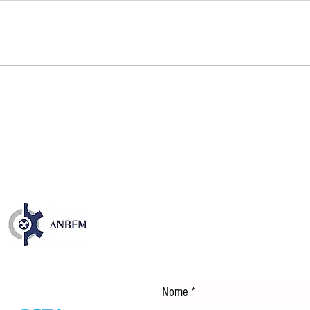
Publicação sobre os 35 anos
NOS
da CFEM destaca avanços e
EM 
desafios dos royalties da
TEC
mineração no Brasil
ENE
DÍS
Entre em Contato