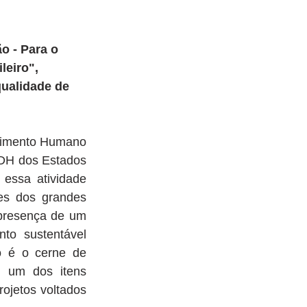
o - Para o 
eiro", 
qualidade de 
vimento Humano 
DH dos Estados 
essa atividade 
s dos grandes 
presença de um 
to sustentável 
 é o cerne de 
é um dos itens 
jetos voltados 