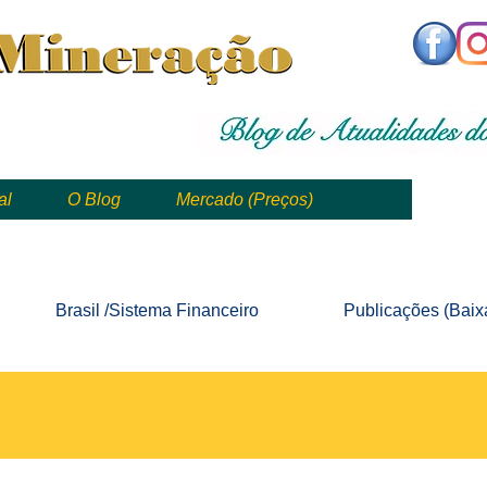
,
mining, , mineral, minería, 矿业
al
O Blog
Mercado (Preços)
mining, mineração, mineral, minería, 矿业 e geologia
Brasil /Sistema
Financeiro
Publicações
(Baix