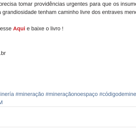
 precisa tomar providências urgentes para que os insum
 grandiosidade tenham caminho livre dos entraves men
                  Acesse 
Aqu
i
 e baixe o livro ! 
.br 
inería
#mineração
#mineraçãonoespaço
#códigodemine
M