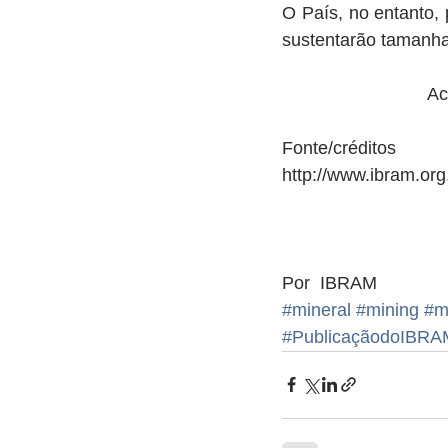
O País, no entanto,
sustentarão tamanha
           
Fonte/créditos 
http://www.ibram.org
Por  IBRAM
#mineral
#mining
#m
#PublicaçãodoIBRA