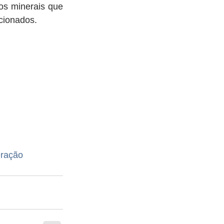
os minerais que 
cionados. 
ração