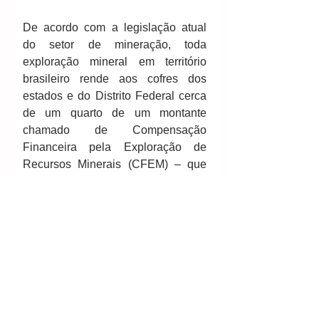
De acordo com a legislação atual 
do setor de mineração, toda 
exploração mineral em território 
brasileiro rende aos cofres dos 
estados e do Distrito Federal cerca 
de um quarto de um montante 
chamado de Compensação 
Financeira pela Exploração de 
Recursos Minerais (CFEM) – que 
equivale, por sua vez, a 3% do 
faturamento da venda do material e 
deve ser pago pelo responsável 
pela lavra. Essa é a única verba 
destinada às unidades da federação 
através da mineração.
O projeto de Flexa cria uma nova 
fonte de receita, que é a 