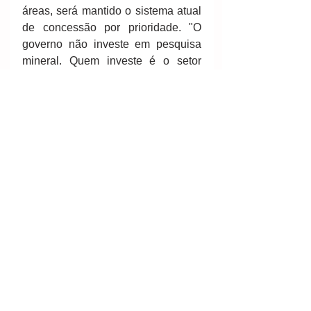
áreas, será mantido o sistema atual 
de concessão por prioridade. "O 
governo não investe em pesquisa 
mineral. Quem investe é o setor 
privado. Mas em cada mil registros 
de pesquisa, apenas 1,5 se tornam 
uma mina viável economicamente. 
É um negócio de altíssimo risco. 
Quem vai investir, se não tiver 
garantia de que poderá explorar a 
mina?", indaga Quintão. 
Fonte/créditos 
http://www.mla.com.br/2010/br/ler/in
dex.php?
cod=*A00D6E0BD6BDD9D960D20
2276ED681DA2D5B16FF 
e 