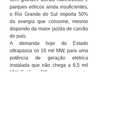
parques eólicos ainda insuficientes, 
o Rio Grande do Sul importa 50% 
da energia que consome, mesmo 
dispondo da maior jazida de carvão 
do país. 
A demanda hoje do Estado 
ultrapassa os 16 mil MW, para uma 
potência de geração elétrica 
instalada que não chega a 6,5 mil 
MW. Então, o RS consome mais da 
metade da energia produzida em 
outros estados. Isso levando em 
conta que metade da potência das 
hidrelétricas de Itá, Machadinho, 
Barra Grande e Foz do Chapecó 
são computadas para Santa 
Catarina devido à localização das 
usinas na fronteira. 