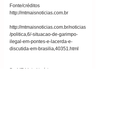
Fonte/créditos 
http://mtmaisnoticias.com.br 
http://mtmaisnoticias.com.br/noticias
/politica,6/-situacao-de-garimpo-
ilegal-em-pontes-e-lacerda-e-
discutida-em-brasilia,40351.html 
Po MT Mais Notícias
#mineral
#mining
#minería
#mineração
#mineraçãonoespaço
#mineraçãodecarvão
#garimpodeouroemPonteseLacerda