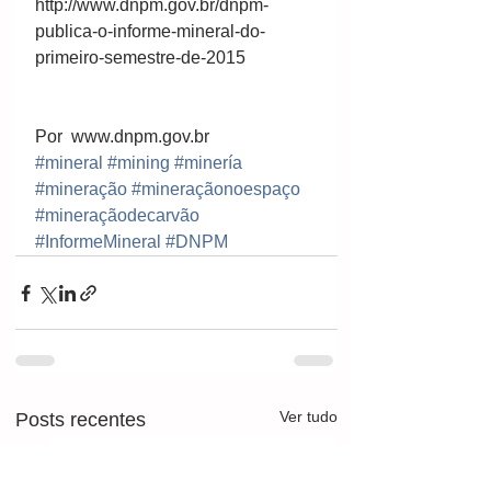
http://www.dnpm.gov.br/dnpm-
publica-o-informe-mineral-do-
primeiro-semestre-de-2015 
Por  www.dnpm.gov.br
#mineral
#mining
#minería
#mineração
#mineraçãonoespaço
#mineraçãodecarvão
#InformeMineral
#DNPM
Ver tudo
Posts recentes