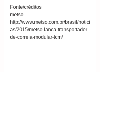
Fonte/créditos 
metso 
http://www.metso.com.br/brasil/notici
as/2015/metso-lanca-transportador-
de-correia-modular-tcm/ 
Por metso 
#mineral
#mining
#minería
#mineração
#mineraçãonoespaço
#mineraçãodecarvão
#Metso
#correiatransportadora