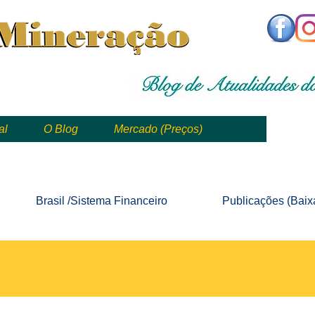
,
mining, , mineral, minería, 矿业
al
O Blog
Mercado (Preços)
mining, mineração, mineral, minería, 矿业 e geologia
Brasil /Sistema
Financeiro
Publicações
(Baix