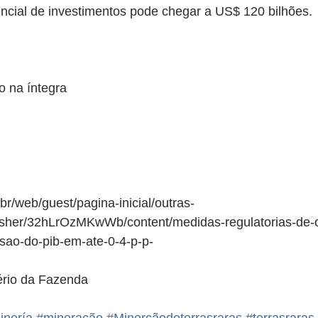
ncial de investimentos pode chegar a US$ 120 bilhões.
o na íntegra
r/web/guest/pagina-inicial/outras-
lisher/32hLrOzMKwWb/content/medidas-regulatorias-de-
ao-do-pib-em-ate-0-4-p-p-
ério da Fazenda