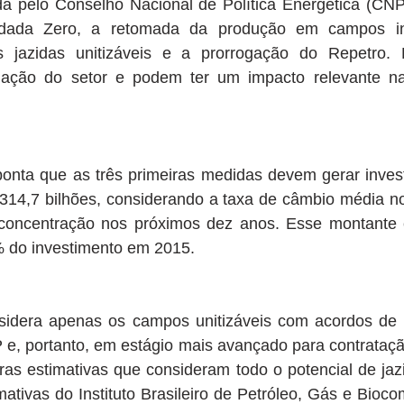
da pelo Conselho Nacional de Política Energética (CNP
dada Zero, a retomada da produção em campos int
 jazidas unitizáveis e a prorrogação do Repetro. 
lação do setor e podem ter um impacto relevante na
nta que as três primeiras medidas devem gerar inves
 314,7 bilhões, considerando a taxa de câmbio média no
concentração nos próximos dez anos. Esse montante é
 do investimento em 2015.
sidera apenas os campos unitizáveis com acordos de in
 e, portanto, em estágio mais avançado para contrataçã
tras estimativas que consideram todo o potencial de jazid
ativas do Instituto Brasileiro de Petróleo, Gás e Biocom