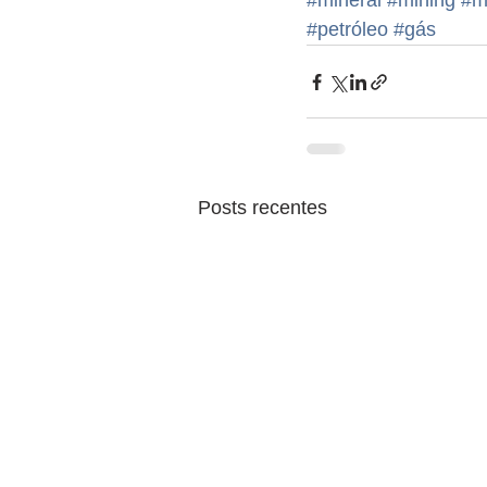
#mineral
#mining
#m
#petróleo
#gás
Posts recentes