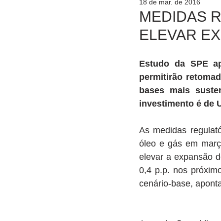
18 de mar. de 2016
MEDIDAS R
ELEVAR EXP
Estudo da SPE apo
permitirão retomad
bases mais sustent
investimento é de 
As medidas regulatór
óleo e gás em març
elevar a expansão do
0,4 p.p. nos próxim
cenário-base, aponta