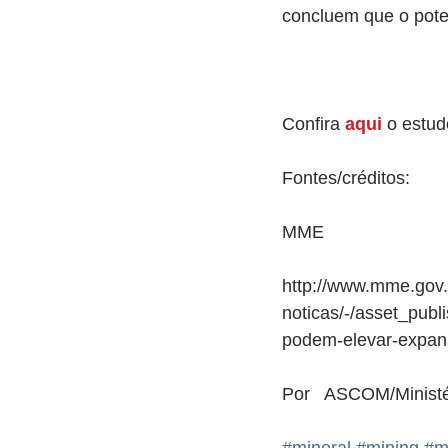
concluem que o pote
Confira 
aqui
 o estud
Fontes/créditos: 
MME
http://www.mme.gov.b
noticas/-/asset_pub
podem-elevar-expans
Por   ASCOM/Minist