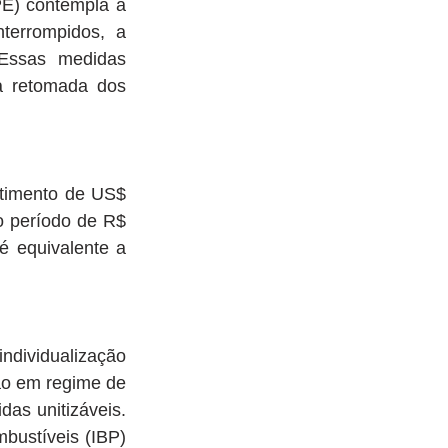
E) contempla a 
errompidos, a 
Essas medidas 
 retomada dos 
timento de US$ 
 período de R$ 
 equivalente a 
dividualização 
o em regime de 
as unitizáveis. 
bustíveis (IBP) 