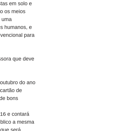
tas em solo e 
do os meios 
É uma 
ros humanos, e 
nvencional para 
ssora que deve 
outubro do ano 
cartão de 
 de bons 
16 e contará 
úblico a mesma 
 que será 