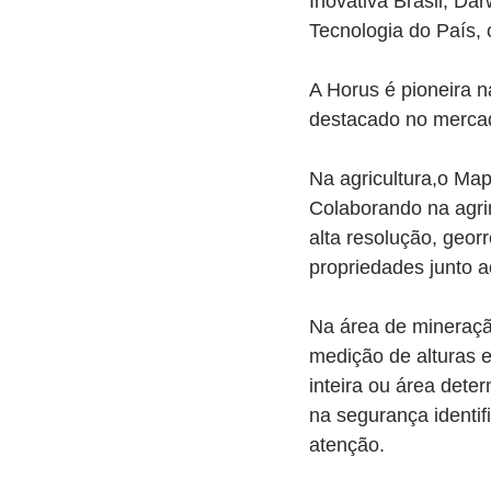
Inovativa Brasil, Da
Tecnologia do País, 
A Horus é pioneira n
destacado no mercad
Na agricultura,o Map
Colaborando na agr
alta resolução, geor
propriedades junto a
Na área de mineração
medição de alturas e
inteira ou área dete
na segurança identif
atenção.