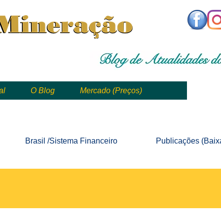
,
mining, , mineral, minería, 矿业
al
O Blog
Mercado (Preços)
mining, mineração, mineral, minería, 矿业 e geologia
Brasil /Sistema
Financeiro
Publicações
(Baix