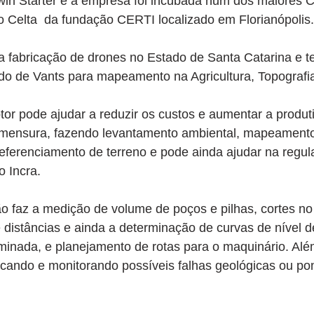
rwin Starter e a empresa foi incubada num dos maiores C
o Celta  da fundação CERTI localizado em Florianópolis.
a fabricação de drones no Estado de Santa Catarina e t
o de Vants para mapeamento na Agricultura, Topografi
tor pode ajudar a reduzir os custos e aumentar a produti
imensura, fazendo levantamento ambiental, mapeament
referenciamento de terreno e pode ainda ajudar na regul
o Incra.
 faz a medição de volume de poços e pilhas, cortes no 
 distâncias e ainda a determinação de curvas de nível 
rminada, e planejamento de rotas para o maquinário. Alé
icando e monitorando possíveis falhas geológicas ou po