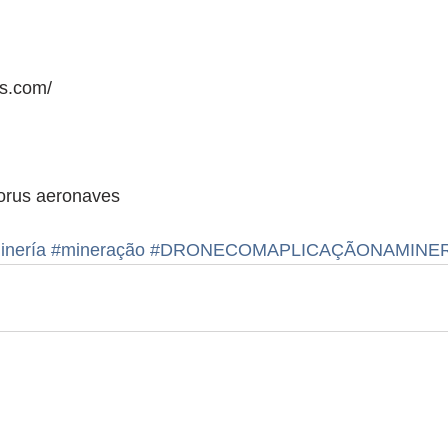
es.com/
horus aeronaves
inería
#mineração
#DRONECOMAPLICAÇÃONAMINE