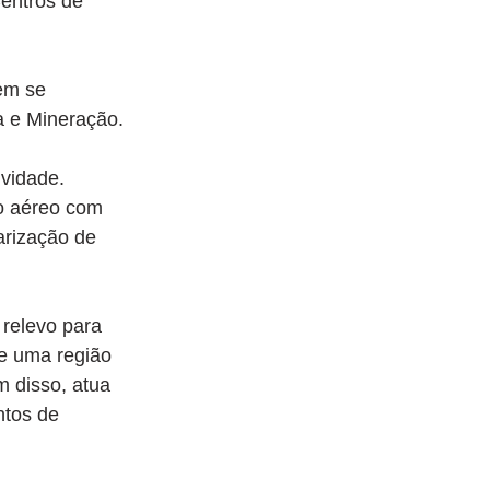
entros de 
em se 
a e Mineração.
vidade. 
o aéreo com 
arização de 
relevo para 
de uma região 
m disso, atua 
ntos de 