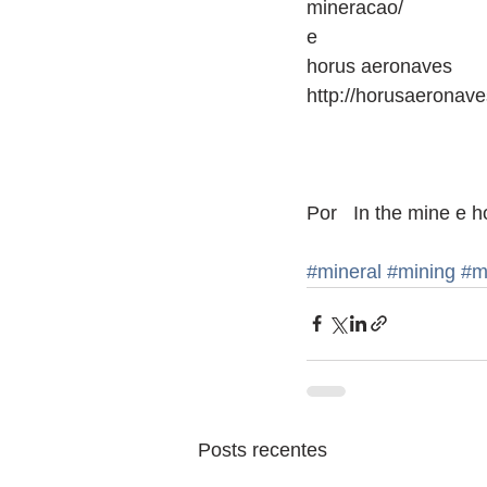
mineracao/
e
horus aeronaves
http://horusaeronav
Por   In the mine e 
#mineral
#mining
#m
Posts recentes