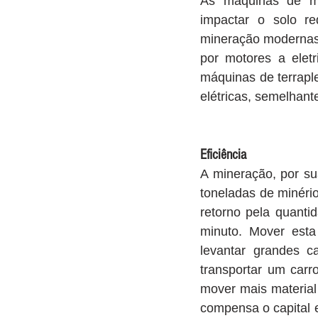
As máquinas de mi
impactar o solo r
mineração modernas,
por motores a eletr
máquinas de terrapl
elétricas, semelhant
Eficiência
A mineração, por su
toneladas de minéri
retorno pela quanti
minuto. Mover esta
levantar grandes c
transportar um carr
mover mais materia
compensa o capital 