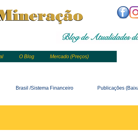
,
mining, , mineral, minería, 矿业
al
O Blog
Mercado (Preços)
mining, mineração, mineral, minería, 矿业 e geologia
Brasil /Sistema
Financeiro
Publicações
(Baix