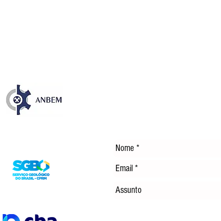
Publicação sobre os 35 anos
NOS
da CFEM destaca avanços e
EM 
desafios dos royalties da
TEC
mineração no Brasil
ENE
DÍS
Entre em Contato