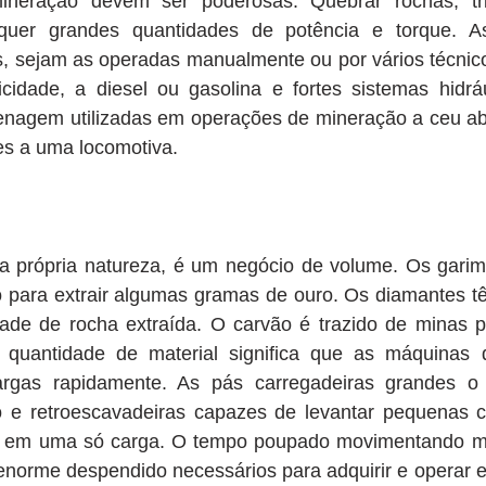
neração devem ser poderosas. Quebrar rochas, trit
equer grandes quantidades de potência e torque. A
 sejam as operadas manualmente ou por vários técnico
icidade, a diesel ou gasolina e fortes sistemas hidráu
enagem utilizadas em operações de mineração a ceu abe
es a uma locomotiva. 
a própria natureza, é um negócio de volume. Os garim
o para extrair algumas gramas de ouro. Os diamantes t
dade de rocha extraída. O carvão é trazido de minas po
 quantidade de material significa que as máquinas 
argas rapidamente. As pás carregadeiras grandes o s
o e retroescavadeiras capazes de levantar pequenas ca
l em uma só carga. O tempo poupado movimentando ma
enorme despendido necessários para adquirir e operar e