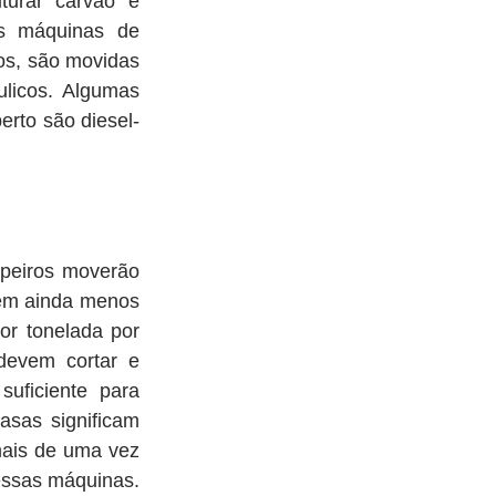
urar carvão e 
s máquinas de 
s, são movidas 
licos. Algumas 
rto são diesel-
peiros moverão 
êm ainda menos 
r tonelada por 
devem cortar e 
uficiente para 
sas significam 
is de uma vez 
ssas máquinas. 