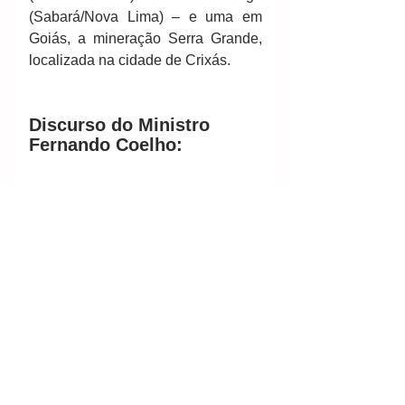
(Sabará/Nova Lima) – e uma em 
Goiás, a mineração Serra Grande, 
localizada na cidade de Crixás. 
Discurso do Ministro 
Fernando Coelho:
Fontes/créditos: 
CPRM
http://cprmblog.blogspot.com.br/
http://cprmblog.blogspot.com.br/201
6/08/ha-grande-potencial-na-
mineracao-e.html#more
Por CPRM