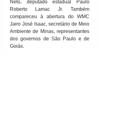
Neto, deputado estadual Paulo 
Roberto Lamac Jr. Também 
compareceu à abertura do WMC 
Jairo José Isaac, secretário de Meio 
Ambiente de Minas, representantes 
dos governos de São Paulo e de 
Goiás.
O governador do Rio, Francisco 
Dornelles, foi representado pelo 
assessor especial Júlio Cunha. 
José Fernando Gomes Jr., 
presidente do SIMINERAL (PA), 
representou os dirigentes de 
entidades dos setor empresarial 
mineral.
Também prestigiaram a solenidade 