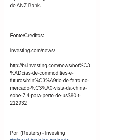
do ANZ Bank.
Fonte/Creditos: 
Investing.com/news/
http://br.investing.com/news/not%C3
%ADcias-de-commodities-e-
futuros/min%C3%A9rio-de-ferro-no-
mercado-%C3%A0-vista-da-china-
sobe-7,4-para-perto-de-us$80-t-
212932
Por  (Reuters) - Investing