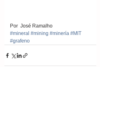
Por  José Ramalho
#mineral
#mining
#minería
#MIT
#grafeno
Ver tudo
Posts recentes