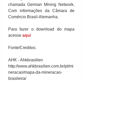
chamada German Mining Network. 
Com informações da Câmara de 
Comércio Brasil-Alemanha.
Para fazer o download do mapa 
acesse 
aqui 
Fonte/Creditos: 
AHK - Ahkbrasilien
http://www.ahkbrasilien.com.br/pt/mi
neracao/mapa-da-mineracao-
brasileira/
  Por  AHK
#mineral
#mining
#minería
#mapadamineração
#Brasil