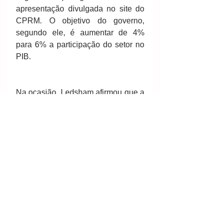
apresentação divulgada no site do 
CPRM. O objetivo do governo, 
segundo ele, é aumentar de 4% 
para 6% a participação do setor no 
PIB. 
Na ocasião, Ledsham afirmou que a 
RENCA, uma das últimas fronteiras 
de greenfield (novos projetos) para 
depósitos de ouro de classe 
mundial, possui sequências 
vulcano-sedimentares arqueanas 
distribuídas ao longo de 160 km, 
onde a CPRM já mapeou mais de 
40 ocorrências de ouro. Além disso, 
a própria instituição detém títulos 
minerários para pesquisa e lavra na 