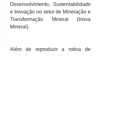
Desenvolvimento, Sustentabilidade 
e Inovação no setor de Mineração e 
Transformação Mineral (Inova 
Mineral).
Além de reproduzir a rotina de 
produção na indústria, para 
obtenção de ligas e imãs, o 
laboratório-fábrica terá ambientes 
preparados para geração de 
conhecimento técnico-científico em 
pequisa e desenvolvimento, 
segundo a Codemig. A Fundação 
Certi observa que com abundância 
na matéria-prima a China impôs, na 
prática, o monopólio no segmento, 
respondendo por 97% da produção 
mundial de óxidos de terras-raras e 