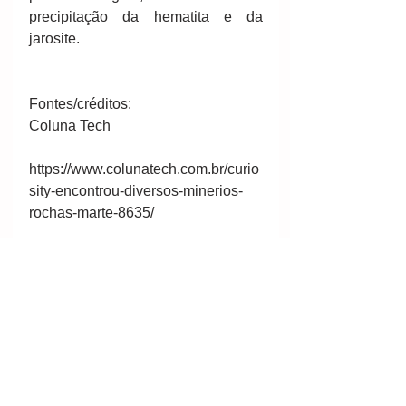
precipitação da hematita e da 
jarosite.
Fontes/créditos:
Coluna Tech
https://www.colunatech.com.br/curio
sity-encontrou-diversos-minerios-
rochas-marte-8635/
Por  Davi Rafael -  12 de junho de 
2017
#mineral
#mining
#minería
#Brasil
#minérios
#nasa