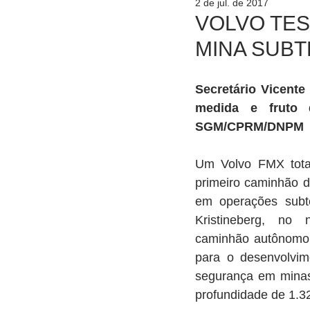
2 de jul. de 2017
VOLVO TES
MINA SUB
Secretário Vicente
medida e fruto d
SGM/CPRM/DNPM 
Um Volvo FMX tota
primeiro caminhão d
em operações subte
Kristineberg, no 
caminhão autônomo 
para o desenvolvim
segurança em minas.
profundidade de 1.32