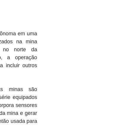
utônoma em uma 
izados na mina 
 no norte da 
, a operação 
 incluir outros 
s minas são 
érie equipados 
rpora sensores 
da mina e gerar 
tão usada para 