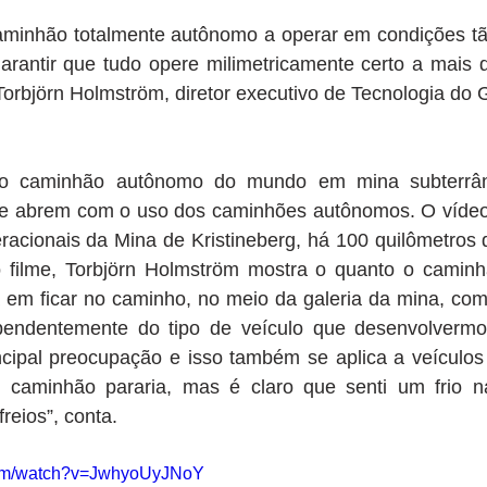
caminhão totalmente autônomo a operar em condições tão
garantir que tudo opere milimetricamente certo a mais 
 Torbjörn Holmström, diretor executivo de Tecnologia do 
ro caminhão autônomo do mundo em mina subterrân
e abrem com o uso dos caminhões autônomos. O vídeo f
acionais da Mina de Kristineberg, há 100 quilômetros d
 filme, Torbjörn Holmström mostra o quanto o caminh
a em ficar no caminho, no meio da galeria da mina, com
pendentemente do tipo de veículo que desenvolvermo
cipal preocupação e isso também se aplica a veículos
 caminhão pararia, mas é claro que senti um frio na
reios”, conta.
com/watch?v=JwhyoUyJNoY