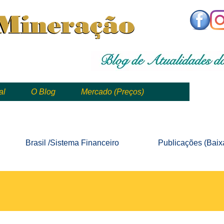
,
mining, , mineral, minería, 矿业
al
O Blog
Mercado (Preços)
mining, mineração, mineral, minería, 矿业 e geologia
Brasil /Sistema
Financeiro
Publicações
(Baix