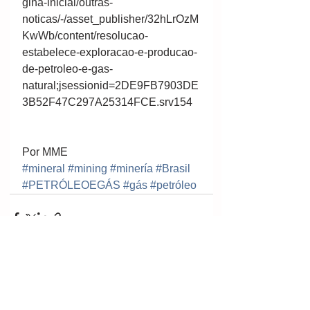
gina-inicial/outras-
noticas/-/asset_publisher/32hLrOzM
KwWb/content/resolucao-
estabelece-exploracao-e-producao-
de-petroleo-e-gas-
natural;jsessionid=2DE9FB7903DE
3B52F47C297A25314FCE.srv154
Por MME
#mineral
#mining
#minería
#Brasil
#PETRÓLEOEGÁS
#gás
#petróleo
Ver tudo
Posts recentes