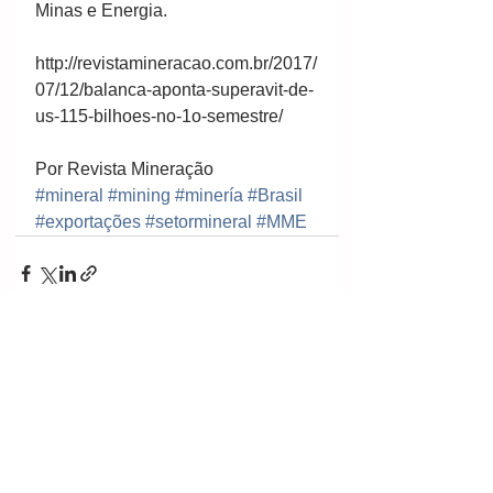
Minas e Energia.
http://revistamineracao.com.br/2017/
07/12/balanca-aponta-superavit-de-
us-115-bilhoes-no-1o-semestre/
Por Revista Mineração
#mineral
#mining
#minería
#Brasil
#exportações
#setormineral
#MME
Ver tudo
Posts recentes