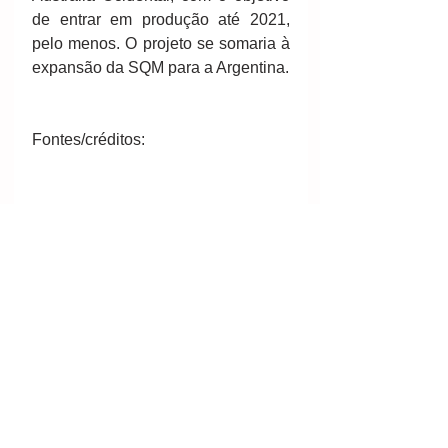
de entrar em produção até 2021, 
pelo menos. O projeto se somaria à 
expansão da SQM para a Argentina.
Fontes/créditos:
http://exame.abril.com.br/negocios/c
arros-eletricos-geram-corrida-por-
polo-de-mineracao-de-us-90-bi/
Por David Stringer, da Bloomberg  - 
http://exame.abril.com.br/negocios