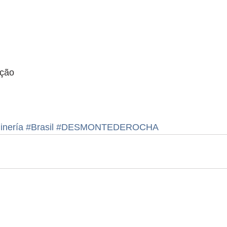
ção 
inería
#Brasil
#DESMONTEDEROCHA