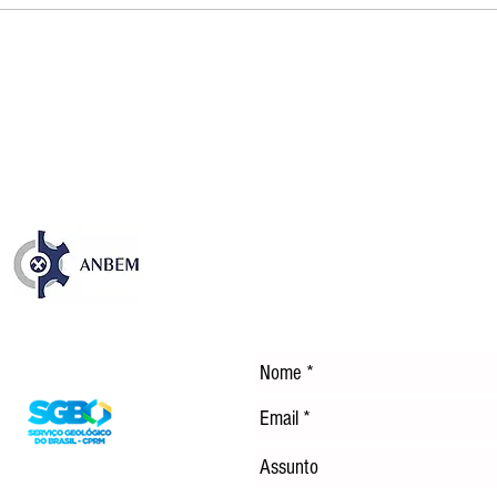
Publicação sobre os 35 anos
NOS
da CFEM destaca avanços e
EM 
desafios dos royalties da
TEC
mineração no Brasil
ENE
DÍS
Entre em Contato