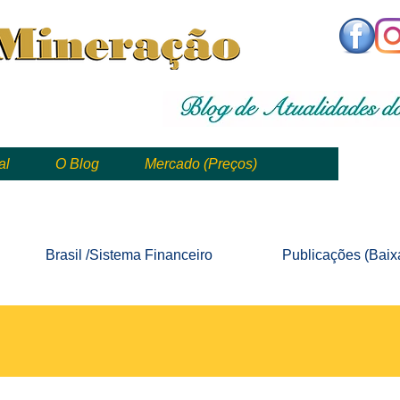
,
mining, , mineral, minería, 矿业
al
O Blog
Mercado (Preços)
mining, mineração, mineral, minería, 矿业 e geologia
Brasil /Sistema
Financeiro
Publicações
(Baix