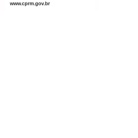
www.cprm.gov.br
http://www.cprm.gov.br/publique/Noti
cias/CPRM-publica-primeiro-
Informe-de-Recursos-Minerais-
sobre-Areas-de-Relevante-
Interesse-Mineral-no-Brasil-
4761.html
Por CPRM
#mineral
#mining
#minería
#Brasil
#CPRM
#SGB
#ÁreasdeRelevanteInteresseMinera
lnoBrasil