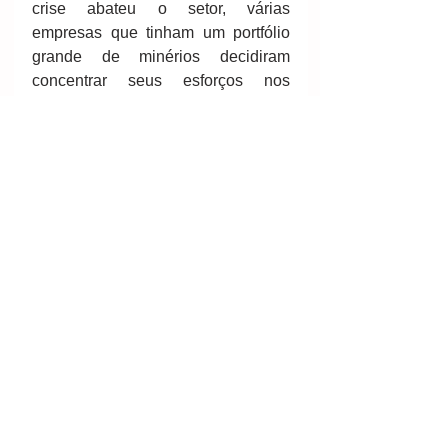
crise abateu o setor, várias 
empresas que tinham um portfólio 
grande de minérios decidiram 
concentrar seus esforços nos 
principais. Desinvestiram de outras 
iniciativas e, com isso, surgiram 
vários interessados, nacionais e 
internacionais. 
“Quando o mercado estava em 
baixa, vimos os fundos abutres 
fazendo ofertas mais agressivas, 
para salvar determinados ativos, e 
aquisições de empresas maiores 
comprando participações nas 
menores”, lembra Pedro Garcia, do 
Veirano. Por ser um setor regulado 
e multidisciplinar — além dos 
direitos societário e minerário, 