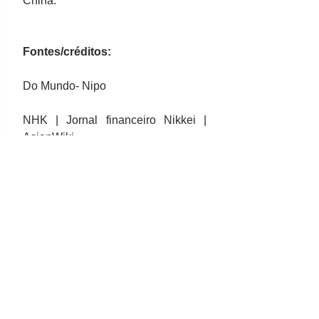
China.
Fontes/créditos:
Do Mundo- Nipo
NHK | Jornal financeiro Nikkei | 
AsianWiki.
http://mundo-nipo.com/noticias-
2/07/12/2017/japao-produz-luz-led-
com-metais-raros-extraidos-do-
pacifico/
Por mundo-nipo/noticias
#mineral
#mining
#minería