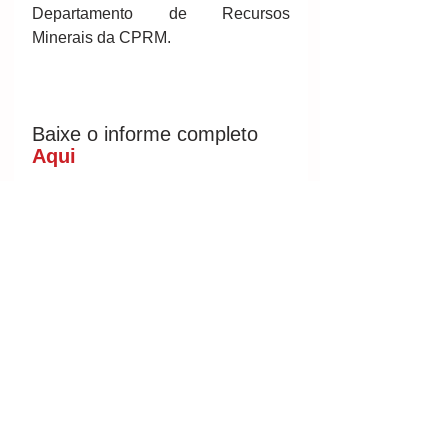
Departamento de Recursos 
Minerais da CPRM.
Baixe o informe completo 
Aqui 
Fontes/créditos:
CPRM
Por CPRM
#mineral
#mining
#minería
#mineração