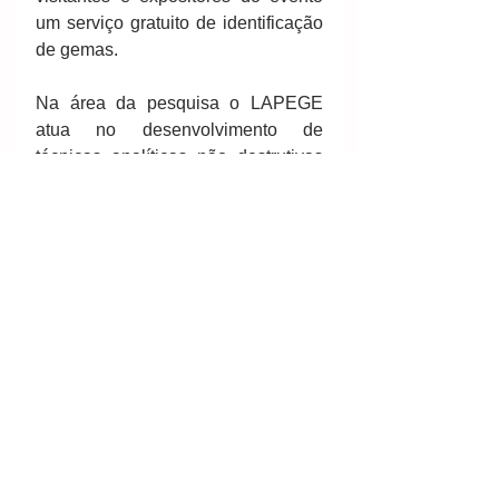
um serviço gratuito de identificação 
de gemas.
Na área da pesquisa o LAPEGE 
atua no desenvolvimento de 
técnicas analíticas não destrutivas 
visando à identificação e 
caracterização de substâncias 
gemológicas e, mais recentemente, 
também de ligas de metais 
preciosos empregados em joalheria. 
Também atua na caracterização 
mineralógica e gemológica de 
novas ocorrências brasileiras de 
gemas e no estudo de inclusões em 
gemas.
Fontes/créditos: