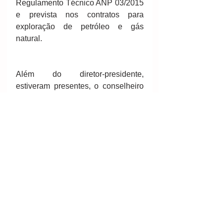
Regulamento Técnico ANP 03/2015 
e prevista nos contratos para 
exploração de petróleo e gás 
natural. 
Além do diretor-presidente, 
estiveram presentes, o conselheiro 
Elmer Prata Salomão, o diretor de 
Administração e Finanças, Juliano 
Oliveira, e o chefe do Departamento 
de Relações Institucionais e 
Desenvolvimento, Marco Antônio 
Oliveira, o chefe do NIT/Cedes, 
Noevaldo Teixeira, os assessores 
Thales Sampaio, Paulo Romano, 
Fernando Carvalho e Rubem 
Sardou, chefe da Divisão de 
Economia Mineral e Geologia 