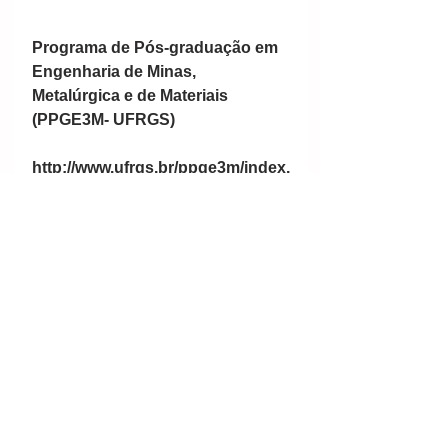
Programa de Pós-graduação em 
Engenharia de Minas, 
Metalúrgica e de Materiais 
(PPGE3M- UFRGS) 
http://www.ufrgs.br/ppge3m/index.
php.
Por Clube da Mineração 
#mineral
#mining
#minería
#mineração
#Terrasraras
#REE
#competitiveness
#rareearthelements