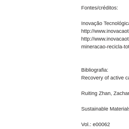
Fontes/créditos:
Inovação Tecnológic
http://www.inovacao
http://www.inovacaot
mineracao-recicla-
Bibliografia:
Recovery of active ca
Ruiting Zhan, Zacha
Sustainable Materia
Vol.: e00062