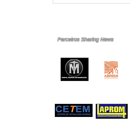
PRINCIPAIS 10 RISCOS E
OPORTUNIDADES PARA
MINERAÇÃO E METAIS EM
2026
Parceiros Sharing News