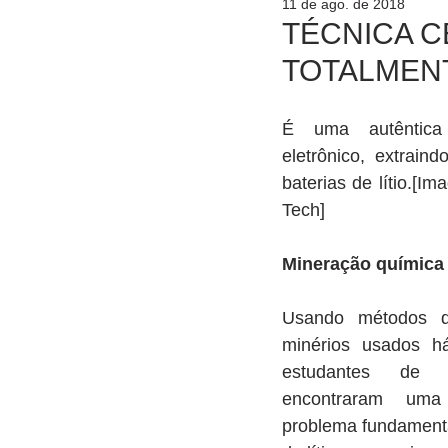
11 de ago. de 2018
TÉCNICA C
TOTALMENT
É uma autêntica 
eletrônico, extrain
baterias de lítio.[I
Tech]
Mineração química
Usando métodos d
minérios usados h
estudantes de e
encontraram uma
problema fundamenta