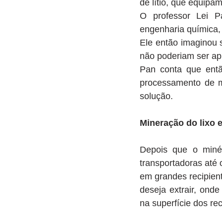
de lítio, que equipam
O professor Lei P
engenharia química,
Ele então imaginou 
não poderiam ser ap
Pan conta que entã
processamento de mi
solução.
Mineração do lixo e
Depois que o minér
transportadoras até 
em grandes recipien
deseja extrair, ond
na superfície dos re