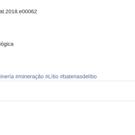
mat.2018.e00062
lógica
inería
#mineração
#Lítio
#bateriasdelítio