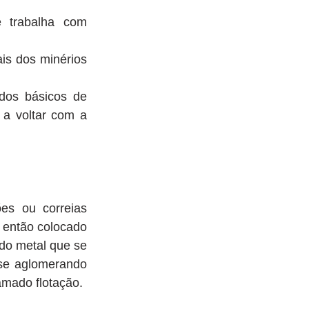
 trabalha com 
s dos minérios 
os básicos de 
a voltar com a 
s ou correias 
 então colocado 
do metal que se 
se aglomerando 
amado flotação.