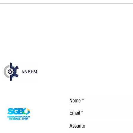
Publicação sobre os 35 anos
NOS
da CFEM destaca avanços e
EM 
desafios dos royalties da
TEC
mineração no Brasil
ENE
DÍS
Entre em Contato