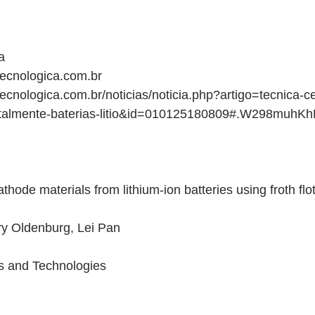
a
tecnologica.com.br
ecnologica.com.br/noticias/noticia.php?artigo=tecnica-c
totalmente-baterias-litio&id=010125180809#.W298muhK
thode materials from lithium-ion batteries using froth flo
ry Oldenburg, Lei Pan
ls and Technologies