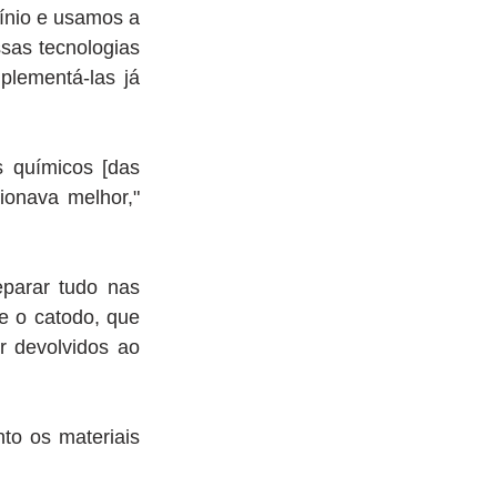
nio e usamos a 
ssas tecnologias 
lementá-las já 
 químicos [das 
onava melhor," 
parar tudo nas 
e o catodo, que 
 devolvidos ao 
to os materiais 