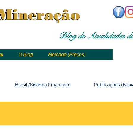
,
mining, , mineral, minería, 矿业
al
O Blog
Mercado (Preços)
mining, mineração, mineral, minería, 矿业 e geologia
Brasil /Sistema
Financeiro
Publicações
(Baix