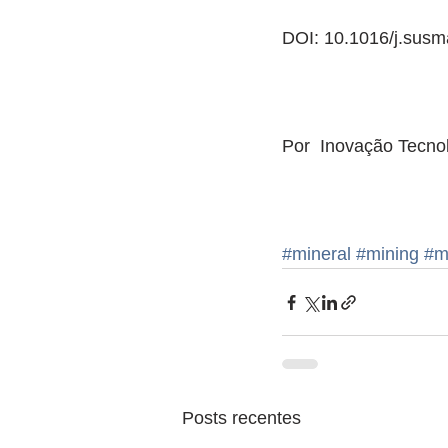
DOI: 10.1016/j.sus
Por  Inovação Tecno
#mineral
#mining
#m
Posts recentes