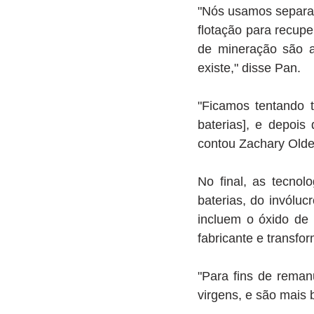
"Nós usamos separaç
flotação para recuper
de mineração são as
existe," disse Pan.
"Ficamos tentando t
baterias], e depois
contou Zachary Old
No final, as tecnol
baterias, do invólu
incluem o óxido de 
fabricante e transfo
"Para fins de reman
virgens, e são mais 