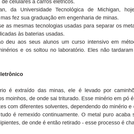
 de celulares a carros elétricos.
an, da Universidade Tecnológica de Michigan, hoje
 mas fez sua graduação em engenharia de minas.
se as mesmas tecnologias usadas para separar os metai
licadas às baterias usadas.
o deu aos seus alunos um curso intensivo em métod
nérios e os soltou no laboratório. Eles não tardaram 
letrônico
io é extraído das minas, ele é levado por caminhõe
os moinhos, de onde sai triturado. Esse minério em pó é
tes com diferentes solventes, dependendo do minério e 
e tudo é remexido continuamente. O metal puro acaba 
cipientes, de onde é então retirado - esse processo é ch