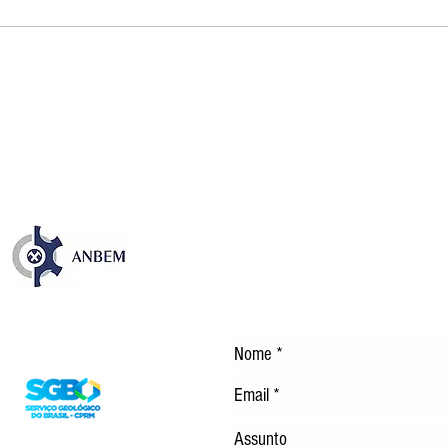
Publicação sobre os 35 anos
NOS
da CFEM destaca avanços e
EM 
desafios dos royalties da
TEC
mineração no Brasil
ENE
DÍS
Entre em Contato