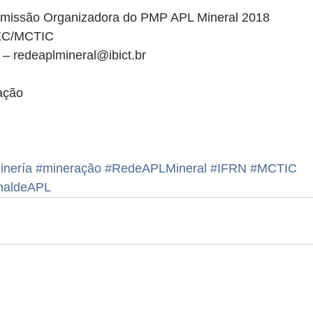
missão Organizadora do PMP APL Mineral 2018
C/MCTIC
 redeaplmineral@ibict.br
ação 
inería
#mineração
#RedeAPLMineral
#IFRN
#MCTIC
naldeAPL