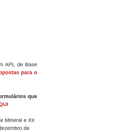
m APL de Base 
opostas para o 
rmulários que 
QUI
 Mineral e XII 
 dezembro de 