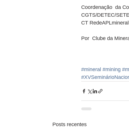
Coordenação  da Co
CGTS/DETEC/SETE
CT RedeAPLmineral –
Por  Clube da Miner
#mineral
#mining
#m
#XVSeminárioNacio
Posts recentes