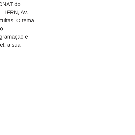
 CNAT do 
– IFRN, Av. 
tuitas. O tema 
o 
ogramação e 
el, a sua 