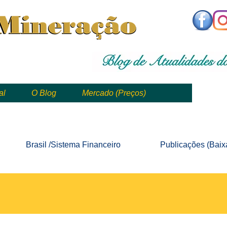
,
mining, , mineral, minería, 矿业
al
O Blog
Mercado (Preços)
mining, mineração, mineral, minería, 矿业 e geologia
Brasil /Sistema
Financeiro
Publicações
(Baix